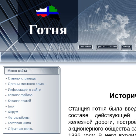
Готня
главная
регистрация
вход
Меню сайта
Главная страница
Органы местного само...
Информация о сайте
Истори
Каталог файлов
Каталог статей
Блог
Станция Готня была введ
Форум
составе действующей 
Фотоальбомы
железной дороги, постро
Гостевая книга
акционерного общества с
Обратная связь
1896 году. В него вход