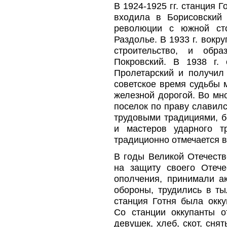
В 1924-1925 гг. станция 
входила в Борисовский 
революции с южной сто
Раздолье. В 1933 г. вокр
строительство, и обра
Покровский. В 1938 г.
Пролетарский и получил 
советское время судьбы 
железной дорогой. Во мн
поселок по праву славил
трудовыми традициями, 
и мастеров ударного т
традиционно отмечается 
В годы Великой Отечеств
на защиту своего Отече
ополчения, принимали а
обороны, трудились в тыл
станция Готня была окку
Со станции оккупанты 
девушек, хлеб, скот, сн