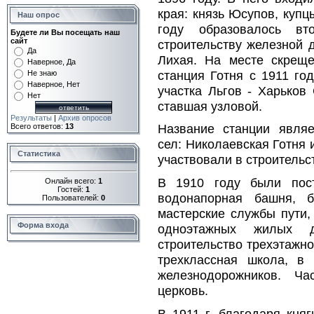
края: князь Юсупов, куп
Наш опрос
году образовалось вт
Будете ли Вы посещать наш
сайт
строительству железной 
Да
Лихая. На месте скреще
Наверное, Да
станция Готня с 1911 го
Не знаю
Наверное, Нет
участка Льгов - Харьков
Нет
ставшая узловой.
Результаты
|
Архив опросов
Название станции явля
Всего ответов:
13
сел: Николаевская Готня 
Статистика
участвовали в строительс
В 1910 году были пост
Онлайн всего:
1
Гостей:
1
водонапорная башня, б
Пользователей:
0
мастерские службы пути,
Форма входа
одноэтажных жилых 
строительство трехэтажно
трехклассная школа, в
железнодорожников. Ч
церковь.
В 1911 г. благодаря кня